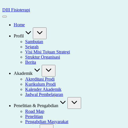
Skip
to
DIII Fisioterapi
content
Universitas
Widya
Home
Husada
Semarang
Profil
Sambutan
Sejarah
Visi Misi Tujuan Strategi
Struktur Organisasi
Berita
Akademik
Akreditasi Prodi
Kurikulum Prodi
Kalender Akademik
Jadwal Pembelajaran
Penelitian & Pengabdian
Road Map
Penelitian
Pengabdian Masyarakat