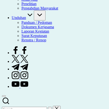
Penelitian
Pengabdian Masyarakat
Unduhan
Panduan / Pedoman
Dokumen Kerjasama
Laporan Kegiatan
Surat Keputusan
Renstra / Renop
facebook.com
twitter.com
t.me
instagram.com
youtube.com