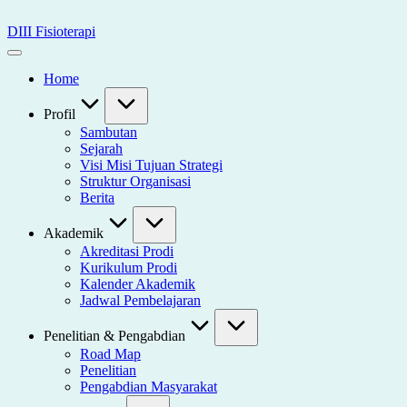
Skip
to
DIII Fisioterapi
content
Universitas
Widya
Home
Husada
Semarang
Profil
Sambutan
Sejarah
Visi Misi Tujuan Strategi
Struktur Organisasi
Berita
Akademik
Akreditasi Prodi
Kurikulum Prodi
Kalender Akademik
Jadwal Pembelajaran
Penelitian & Pengabdian
Road Map
Penelitian
Pengabdian Masyarakat