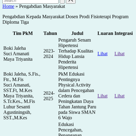
Home
»
Pengabdian Masyarakat
Pengabdian Kepada Masyarakat Dosen Prodi Fisioterapi Program
Diploma Tiga
Tim PkM
Tahun
Judul
Luaran
Integrasi
Pengaruh Senam
Hipertensi
Boki Jaleha
2023-
Terhadap Kualitas
Suci Amanati
Lihat
Lihat
2024
Hidup Lansia
Maya Triyanita
Penderita
Hipertensi
Boki Jaleha, S.Fis.,
PkM Edukasi
Ftr., M.Fis
Pentingnya
Suci Amanati,
Physical Activity
SST.Ft, M.Kes
dalam Pencegahan
2024-
Maya Triyanita,
Cedera dan
Lihat
Lihat
2025
S.Tr.Kes., M.Fis
Peningkatan Daya
Luhur Sesanti
Tahan Jantung Paru
Agustiningsih,
pada Siswa SMAN
SST.,M.Kes
6 Wajo
Edukasi
Pencegahan,
Penanganan