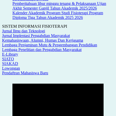
Pemberitahuan libur minggu tenang & Pelaksanaan Ujian
Akhir Semester Ganjil Tahun Akademik 2025/2026
Kalender Akademik Program Studi Fisioterapi Program
Diploma Tiga Tahun Akademik 2025 2026
SISTEM INFORMASI FISIOTERAPI
Jurnal Ilmu dan Teknologi
Jurnal Implentasi Pengabdian Masyarakat
Kemahasiswaan, Alumni, Humas Dan Kerjasama
Lembaga Penjaminan Mutu & Pengembangan Pendidikan
Lembaga Penelitian dan Pengabdian Masyarakat
E-Library
SIATO
SIAKAD
Lowongan
Pendaftran Mahasiswa Baru