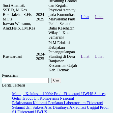
Breathing Control
Suci Amanati,
dan Regular
SST.Ft, M.Kes
Physical Activity
Boki Jaleha, S.Fis,
2024-
pada Komunitas
Lihat
Lihat
M.Fis
2025
Masyarakat Paru
Irawan Wibisono,
Peduli Sehat di
Amd.Fis,S.T,M.Kes
Balai Kesehatan
Wilayah Kota
Semarang
PkM Edukasi
Kebijakan
Penanggulangan
2024-
Kuswardani
Stunting di Desa
Lihat
Lihat
2025
Banjarsari
Kecamatan Gajah
Kab. Demak
Pencarian
Cari
Berita Terbaru
Menuju Kelulusan 100%: Prodi Fisioterapi UWHS Sukses
Gelar Tryout Uji Kompetensi Nasional
Pelaksanaan Kalibrasi Peralatan Laboratorium Fisioterapi
Selamat dan Sukses Atas Diraihnya Akreditasi Unggul Prodi
S1 Fisioterapi UWHS