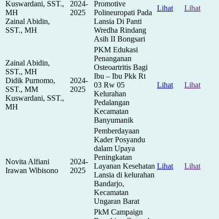
Kuswardani, SST.,
2024-
Promotive
Lihat
Lihat
MH
2025
Polineuropati Pada
Zainal Abidin,
Lansia Di Panti
SST., MH
Wredha Rindang
Asih II Bongsari
PKM Edukasi
Penanganan
Zainal Abidin,
Osteoartritis Bagi
SST., MH
Ibu – Ibu Pkk Rt
Didik Purnomo,
2024-
03 Rw 05
Lihat
Lihat
SST., MM
2025
Kelurahan
Kuswardani, SST.,
Pedalangan
MH
Kecamatan
Banyumanik
Pemberdayaan
Kader Posyandu
dalam Upaya
Peningkatan
Novita Alfiani
2024-
Layanan Kesehatan
Lihat
Lihat
Irawan Wibisono
2025
Lansia di kelurahan
Bandarjo,
Kecamatan
Ungaran Barat
PkM Campaign