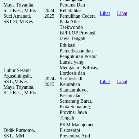
Maya Triyanita,
Pertama Dan
S.Tr.Kes., M.Fis
2024-
Rehabilitasi
Lihat
Lihat
Suci Amanati,
2025
Pemulihan Cedera
SST.Ft, M.Kes
Pada Atlet
Taekwondo
BPPLOP Provinsi
Jawa Tengah
Edukasi
Pemeriksaan dan
Pengukuran Postur
Lansia yang
Mengalami Kifosis,
Luhur Sesanti
Lordosis dan
Agustiningsih,
2024-
Skoliosis di
SST.,M.Kes
Lihat
Lihat
2025
Kelurahan
Maya Triyanita,
Slamanmloyo,
S.Tr.Kes., M.Fis
Kecamatan
Semarang Barat,
Kota Semarang,
Provinsi Jawa
Tengah
PKM Manajemen
Didik Purnomo,
Fisioterapi
SST., MM
Preventive And