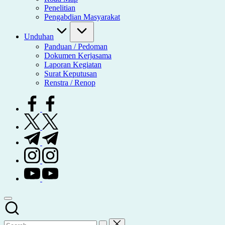
Penelitian
Pengabdian Masyarakat
Unduhan
Panduan / Pedoman
Dokumen Kerjasama
Laporan Kegiatan
Surat Keputusan
Renstra / Renop
facebook.com
twitter.com
t.me
instagram.com
youtube.com