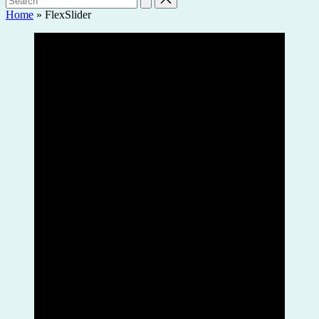
Home
»
FlexSlider