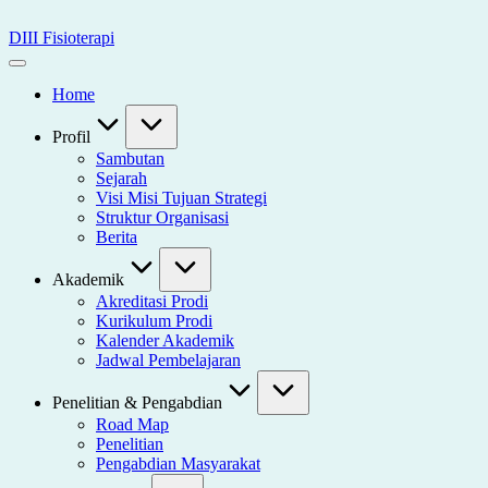
Skip
to
DIII Fisioterapi
content
Universitas
Widya
Home
Husada
Semarang
Profil
Sambutan
Sejarah
Visi Misi Tujuan Strategi
Struktur Organisasi
Berita
Akademik
Akreditasi Prodi
Kurikulum Prodi
Kalender Akademik
Jadwal Pembelajaran
Penelitian & Pengabdian
Road Map
Penelitian
Pengabdian Masyarakat