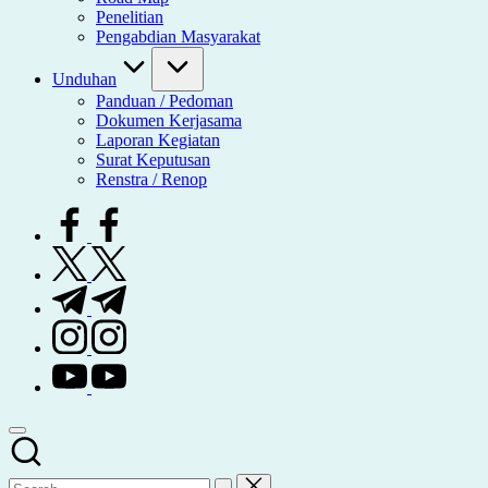
Penelitian
Pengabdian Masyarakat
Unduhan
Panduan / Pedoman
Dokumen Kerjasama
Laporan Kegiatan
Surat Keputusan
Renstra / Renop
facebook.com
twitter.com
t.me
instagram.com
youtube.com