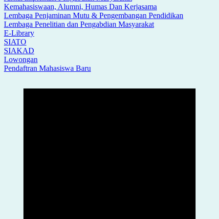
Kemahasiswaan, Alumni, Humas Dan Kerjasama
Lembaga Penjaminan Mutu & Pengembangan Pendidikan
Lembaga Penelitian dan Pengabdian Masyarakat
E-Library
SIATO
SIAKAD
Lowongan
Pendaftran Mahasiswa Baru