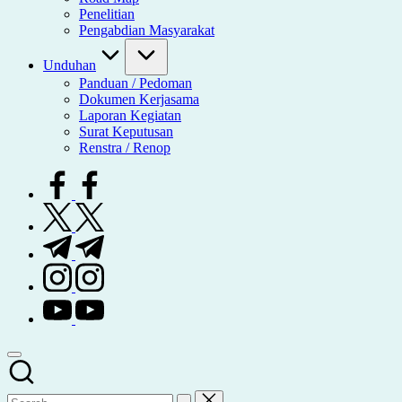
Penelitian
Pengabdian Masyarakat
Unduhan
Panduan / Pedoman
Dokumen Kerjasama
Laporan Kegiatan
Surat Keputusan
Renstra / Renop
facebook.com
twitter.com
t.me
instagram.com
youtube.com