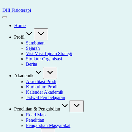
Skip
to
DIII Fisioterapi
content
Universitas
Widya
Home
Husada
Semarang
Profil
Sambutan
Sejarah
Visi Misi Tujuan Strategi
Struktur Organisasi
Berita
Akademik
Akreditasi Prodi
Kurikulum Prodi
Kalender Akademik
Jadwal Pembelajaran
Penelitian & Pengabdian
Road Map
Penelitian
Pengabdian Masyarakat