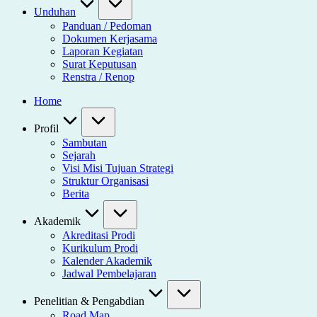
Unduhan
Panduan / Pedoman
Dokumen Kerjasama
Laporan Kegiatan
Surat Keputusan
Renstra / Renop
Home
Profil
Sambutan
Sejarah
Visi Misi Tujuan Strategi
Struktur Organisasi
Berita
Akademik
Akreditasi Prodi
Kurikulum Prodi
Kalender Akademik
Jadwal Pembelajaran
Penelitian & Pengabdian
Road Map