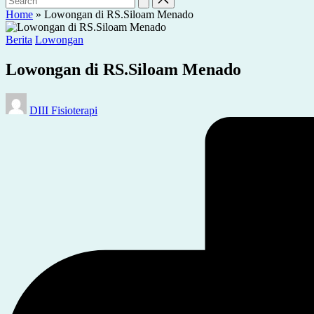
Home
»
Lowongan di RS.Siloam Menado
Posted
Berita
Lowongan
in
Lowongan di RS.Siloam Menado
Posted
DIII Fisioterapi
by