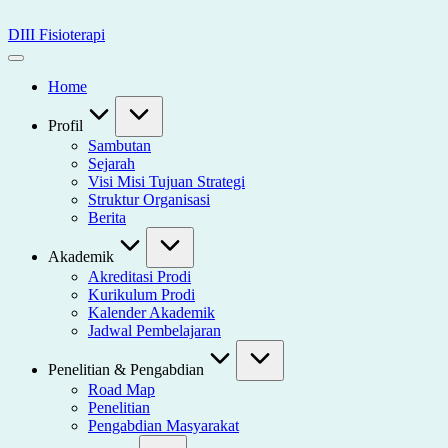
Skip
to
DIII Fisioterapi
content
Universitas
Widya
Home
Husada
Semarang
Profil
Sambutan
Sejarah
Visi Misi Tujuan Strategi
Struktur Organisasi
Berita
Akademik
Akreditasi Prodi
Kurikulum Prodi
Kalender Akademik
Jadwal Pembelajaran
Penelitian & Pengabdian
Road Map
Penelitian
Pengabdian Masyarakat