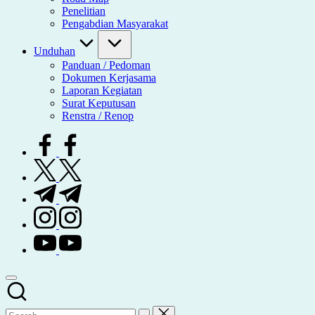
Penelitian
Pengabdian Masyarakat
Unduhan
Panduan / Pedoman
Dokumen Kerjasama
Laporan Kegiatan
Surat Keputusan
Renstra / Renop
facebook.com
twitter.com
t.me
instagram.com
youtube.com