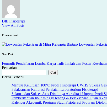
DIII Fisioterapi
View All Posts
Post
Previous Post
navigation
Lowongan Pekerjaa
Next Post
Formulir Pendaftaran Lomba Karya Tulis Ilmiah dan Poster Kesehata
Pencarian
Cari
Berita Terbaru
Menuju Kelulusan 100%: Prodi Fisioterapi UWHS Sukses Gela
Pelaksanaan Kalibrasi Peralatan Laboratorium Fisioterapi
Selamat dan Sukses Atas Diraihnya Akreditasi Unggul Prodi 
Pemberitahuan libur minggu tenang & Pelaksanaan Ujian Akh
Kalender Akademik Program Studi Fisioterapi Program Dipl