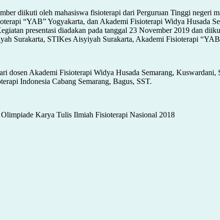
ber diikuti oleh mahasiswa fisioterapi dari Perguruan Tinggi negeri ma
erapi “YAB” Yogyakarta, dan Akademi Fisioterapi Widya Husada Semara
 Kegiatan presentasi diadakan pada tanggal 23 November 2019 dan diikut
yah Surakarta, STIKes Aisyiyah Surakarta, Akademi Fisioterapi “YA
asal dari dosen Akademi Fisioterapi Widya Husada Semarang, Kuswardani, 
sioterapi Indonesia Cabang Semarang, Bagus, SST.
 Olimpiade Karya Tulis Ilmiah Fisioterapi Nasional 2018