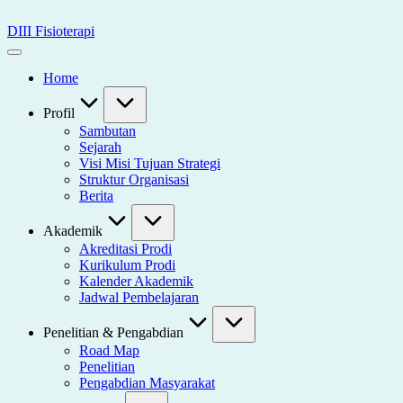
Skip
to
DIII Fisioterapi
content
Universitas
Widya
Home
Husada
Semarang
Profil
Sambutan
Sejarah
Visi Misi Tujuan Strategi
Struktur Organisasi
Berita
Akademik
Akreditasi Prodi
Kurikulum Prodi
Kalender Akademik
Jadwal Pembelajaran
Penelitian & Pengabdian
Road Map
Penelitian
Pengabdian Masyarakat