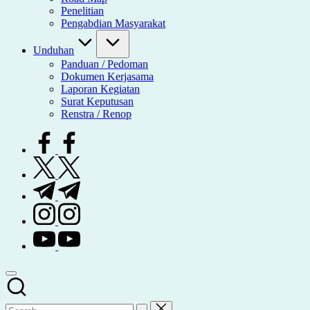
Penelitian
Pengabdian Masyarakat
Unduhan
Panduan / Pedoman
Dokumen Kerjasama
Laporan Kegiatan
Surat Keputusan
Renstra / Renop
facebook.com
twitter.com
t.me
instagram.com
youtube.com