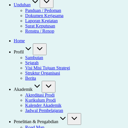
Unduhan
Panduan / Pedoman
Dokumen Kerjasama
Laporan Kegiatan
Surat Keputusan
Renstra / Renop
Home
Profil
Sambutan
Sejarah
Visi Misi Tujuan Strategi
Struktur Organisasi
Berita
Akademik
Akreditasi Prodi
Kurikulum Prodi
Kalender Akademik
Jadwal Pembelajaran
Penelitian & Pengabdian
Road Map