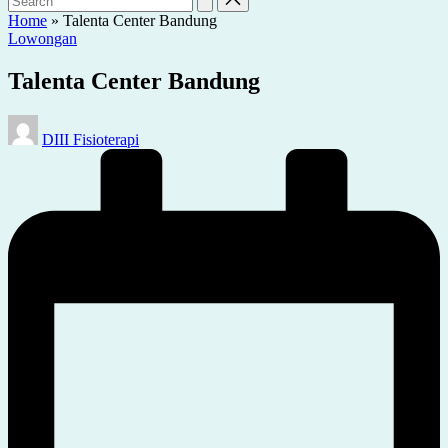
Home
»
Talenta Center Bandung
Posted
Lowongan
in
Talenta Center Bandung
Posted
DIII Fisioterapi
by