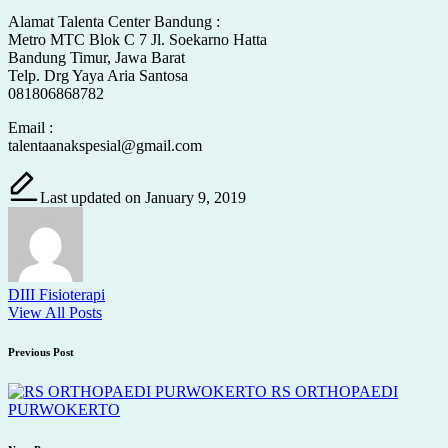
Alamat Talenta Center Bandung :
Metro MTC Blok C 7 Jl. Soekarno Hatta
Bandung Timur, Jawa Barat
Telp. Drg Yaya Aria Santosa
081806868782
Email :
talentaanakspesial@gmail.com
Last updated on January 9, 2019
DIII Fisioterapi
View All Posts
Post
Previous Post
navigation
RS ORTHOPAEDI
PURWOKERTO