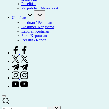
Penelitian
Pengabdian Masyarakat
Unduhan
Panduan / Pedoman
Dokumen Kerjasama
Laporan Kegiatan
Surat Keputusan
Renstra / Renop
facebook.com
twitter.com
t.me
instagram.com
youtube.com