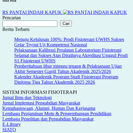
Next Post
RS PANTAI INDAH KAPUK
Pencarian
Cari
Berita Terbaru
Menuju Kelulusan 100%: Prodi Fisioterapi UWHS Sukses
Gelar Tryout Uji Kompetensi Nasional
Pelaksanaan Kalibrasi Peralatan Laboratorium Fisioterapi
Selamat dan Sukses Atas Diraihnya Akreditasi Unggul Prodi
S1 Fisioterapi UWHS
Pemberitahuan libur minggu tenang & Pelaksanaan Ujian
Akhir Semester Ganjil Tahun Akademik 2025/2026
Kalender Akademik Program Studi Fisioterapi Program
Diploma Tiga Tahun Akademik 2025 2026
SISTEM INFORMASI FISIOTERAPI
Jurnal Ilmu dan Teknologi
Jurnal Implentasi Pengabdian Masyarakat
Kemahasiswaan, Alumni, Humas Dan Kerjasama
Lembaga Penjaminan Mutu & Pengembangan Pendidikan
Lembaga Penelitian dan Pengabdian Masyarakat
E-Library
SIATO