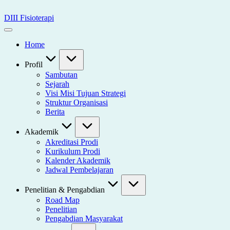
Skip
to
DIII Fisioterapi
content
Universitas
Widya
Home
Husada
Semarang
Profil
Sambutan
Sejarah
Visi Misi Tujuan Strategi
Struktur Organisasi
Berita
Akademik
Akreditasi Prodi
Kurikulum Prodi
Kalender Akademik
Jadwal Pembelajaran
Penelitian & Pengabdian
Road Map
Penelitian
Pengabdian Masyarakat