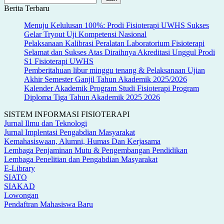
Berita Terbaru
Menuju Kelulusan 100%: Prodi Fisioterapi UWHS Sukses
Gelar Tryout Uji Kompetensi Nasional
Pelaksanaan Kalibrasi Peralatan Laboratorium Fisioterapi
Selamat dan Sukses Atas Diraihnya Akreditasi Unggul Prodi
S1 Fisioterapi UWHS
Pemberitahuan libur minggu tenang & Pelaksanaan Ujian
Akhir Semester Ganjil Tahun Akademik 2025/2026
Kalender Akademik Program Studi Fisioterapi Program
Diploma Tiga Tahun Akademik 2025 2026
SISTEM INFORMASI FISIOTERAPI
Jurnal Ilmu dan Teknologi
Jurnal Implentasi Pengabdian Masyarakat
Kemahasiswaan, Alumni, Humas Dan Kerjasama
Lembaga Penjaminan Mutu & Pengembangan Pendidikan
Lembaga Penelitian dan Pengabdian Masyarakat
E-Library
SIATO
SIAKAD
Lowongan
Pendaftran Mahasiswa Baru