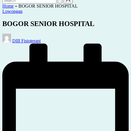
Home
»
BOGOR SENIOR HOSPITAL
Posted
Lowongan
in
BOGOR SENIOR HOSPITAL
Posted
DIII Fisioterapi
by