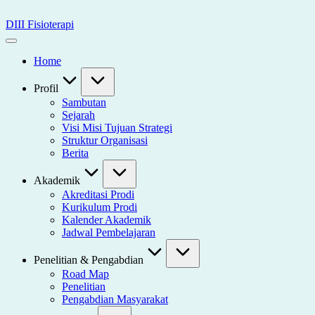
Skip
to
DIII Fisioterapi
content
Universitas
Widya
Home
Husada
Semarang
Profil
Sambutan
Sejarah
Visi Misi Tujuan Strategi
Struktur Organisasi
Berita
Akademik
Akreditasi Prodi
Kurikulum Prodi
Kalender Akademik
Jadwal Pembelajaran
Penelitian & Pengabdian
Road Map
Penelitian
Pengabdian Masyarakat