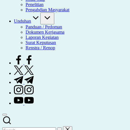
Penelitian
Pengabdian Masyarakat
Unduhan
Panduan / Pedoman
Dokumen Kerjasama
Laporan Kegiatan
Surat Keputusan
Renstra / Renop
facebook.com
twitter.com
t.me
instagram.com
youtube.com