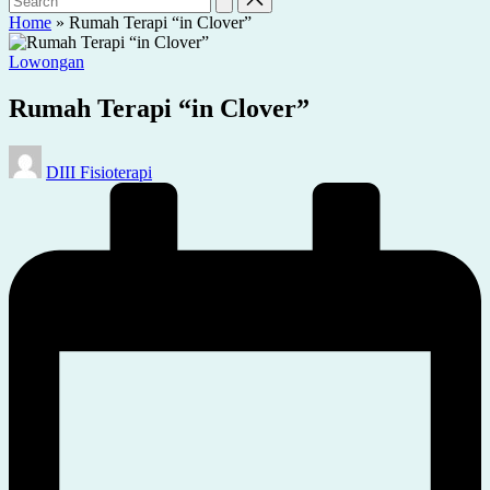
Home
»
Rumah Terapi “in Clover”
Posted
Lowongan
in
Rumah Terapi “in Clover”
Posted
DIII Fisioterapi
by