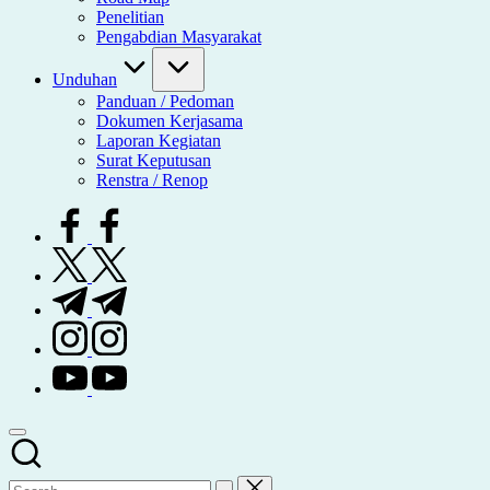
Penelitian
Pengabdian Masyarakat
Unduhan
Panduan / Pedoman
Dokumen Kerjasama
Laporan Kegiatan
Surat Keputusan
Renstra / Renop
facebook.com
twitter.com
t.me
instagram.com
youtube.com