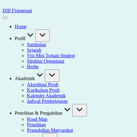
Skip
to
DIII Fisioterapi
content
Universitas
Widya
Home
Husada
Semarang
Profil
Sambutan
Sejarah
Visi Misi Tujuan Strategi
Struktur Organisasi
Berita
Akademik
Akreditasi Prodi
Kurikulum Prodi
Kalender Akademik
Jadwal Pembelajaran
Penelitian & Pengabdian
Road Map
Penelitian
Pengabdian Masyarakat