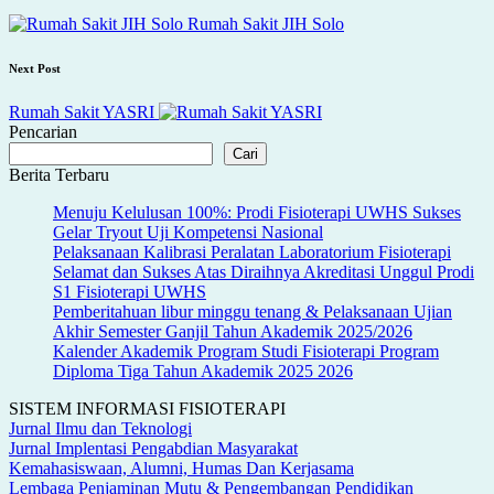
navigation
Rumah Sakit JIH Solo
Next Post
Rumah Sakit YASRI
Pencarian
Cari
Berita Terbaru
Menuju Kelulusan 100%: Prodi Fisioterapi UWHS Sukses
Gelar Tryout Uji Kompetensi Nasional
Pelaksanaan Kalibrasi Peralatan Laboratorium Fisioterapi
Selamat dan Sukses Atas Diraihnya Akreditasi Unggul Prodi
S1 Fisioterapi UWHS
Pemberitahuan libur minggu tenang & Pelaksanaan Ujian
Akhir Semester Ganjil Tahun Akademik 2025/2026
Kalender Akademik Program Studi Fisioterapi Program
Diploma Tiga Tahun Akademik 2025 2026
SISTEM INFORMASI FISIOTERAPI
Jurnal Ilmu dan Teknologi
Jurnal Implentasi Pengabdian Masyarakat
Kemahasiswaan, Alumni, Humas Dan Kerjasama
Lembaga Penjaminan Mutu & Pengembangan Pendidikan