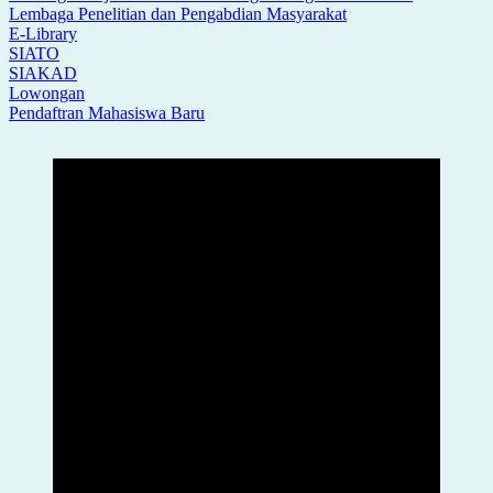
Lembaga Penelitian dan Pengabdian Masyarakat
E-Library
SIATO
SIAKAD
Lowongan
Pendaftran Mahasiswa Baru