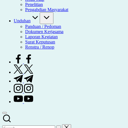
Penelitian
Pengabdian Masyarakat
Unduhan
Panduan / Pedoman
Dokumen Kerjasama
Laporan Kegiatan
Surat Keputusan
Renstra / Renop
facebook.com
twitter.com
t.me
instagram.com
youtube.com