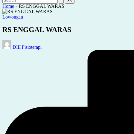
Home
»
RS ENGGAL WARAS
Posted
Lowongan
in
RS ENGGAL WARAS
Posted
DIII Fisioterapi
by