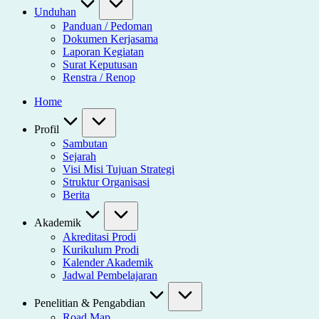
Unduhan
Panduan / Pedoman
Dokumen Kerjasama
Laporan Kegiatan
Surat Keputusan
Renstra / Renop
Home
Profil
Sambutan
Sejarah
Visi Misi Tujuan Strategi
Struktur Organisasi
Berita
Akademik
Akreditasi Prodi
Kurikulum Prodi
Kalender Akademik
Jadwal Pembelajaran
Penelitian & Pengabdian
Road Map