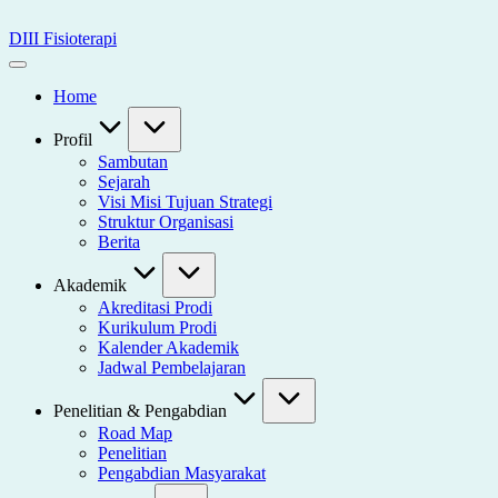
Skip
to
DIII Fisioterapi
content
Universitas
Widya
Home
Husada
Semarang
Profil
Sambutan
Sejarah
Visi Misi Tujuan Strategi
Struktur Organisasi
Berita
Akademik
Akreditasi Prodi
Kurikulum Prodi
Kalender Akademik
Jadwal Pembelajaran
Penelitian & Pengabdian
Road Map
Penelitian
Pengabdian Masyarakat