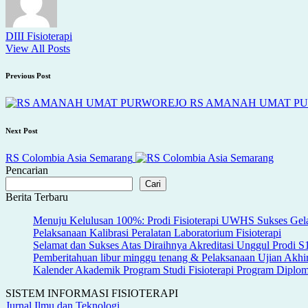
DIII Fisioterapi
View All Posts
Post
Previous Post
navigation
RS AMANAH UMAT P
Next Post
RS Colombia Asia Semarang
Pencarian
Cari
Berita Terbaru
Menuju Kelulusan 100%: Prodi Fisioterapi UWHS Sukses Gela
Pelaksanaan Kalibrasi Peralatan Laboratorium Fisioterapi
Selamat dan Sukses Atas Diraihnya Akreditasi Unggul Prodi 
Pemberitahuan libur minggu tenang & Pelaksanaan Ujian Akh
Kalender Akademik Program Studi Fisioterapi Program Dipl
SISTEM INFORMASI FISIOTERAPI
Jurnal Ilmu dan Teknologi