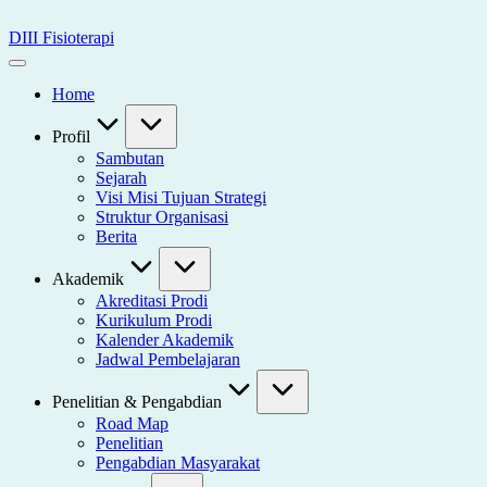
Skip
to
DIII Fisioterapi
content
Universitas
Widya
Home
Husada
Semarang
Profil
Sambutan
Sejarah
Visi Misi Tujuan Strategi
Struktur Organisasi
Berita
Akademik
Akreditasi Prodi
Kurikulum Prodi
Kalender Akademik
Jadwal Pembelajaran
Penelitian & Pengabdian
Road Map
Penelitian
Pengabdian Masyarakat