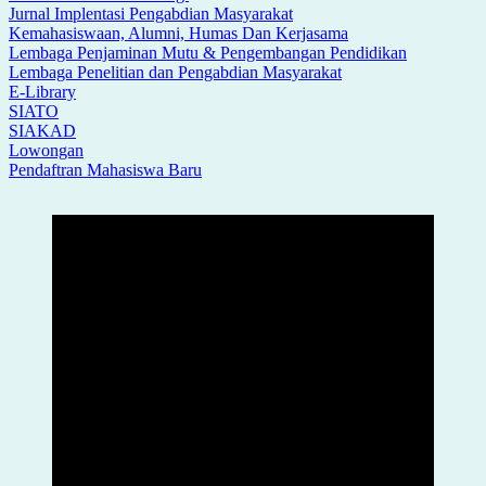
Jurnal Implentasi Pengabdian Masyarakat
Kemahasiswaan, Alumni, Humas Dan Kerjasama
Lembaga Penjaminan Mutu & Pengembangan Pendidikan
Lembaga Penelitian dan Pengabdian Masyarakat
E-Library
SIATO
SIAKAD
Lowongan
Pendaftran Mahasiswa Baru