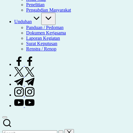
Penelitian
Pengabdian Masyarakat
Unduhan
Panduan / Pedoman
Dokumen Kerjasama
Laporan Kegiatan
Surat Keputusan
Renstra / Renop
facebook.com
twitter.com
t.me
instagram.com
youtube.com