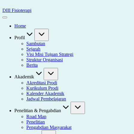
Skip
to
DIII Fisioterapi
content
Universitas
Widya
Home
Husada
Semarang
Profil
Sambutan
Sejarah
Visi Misi Tujuan Strategi
Struktur Organisasi
Berita
Akademik
Akreditasi Prodi
Kurikulum Prodi
Kalender Akademik
Jadwal Pembelajaran
Penelitian & Pengabdian
Road Map
Penelitian
Pengabdian Masyarakat