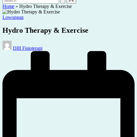
Home
»
Hydro Therapy & Exercise
Posted
Lowongan
in
Hydro Therapy & Exercise
Posted
DIII Fisioterapi
by