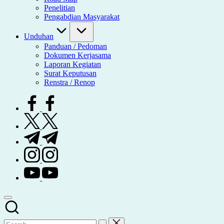
Penelitian
Pengabdian Masyarakat
Unduhan
Panduan / Pedoman
Dokumen Kerjasama
Laporan Kegiatan
Surat Keputusan
Renstra / Renop
facebook.com
twitter.com
t.me
instagram.com
youtube.com