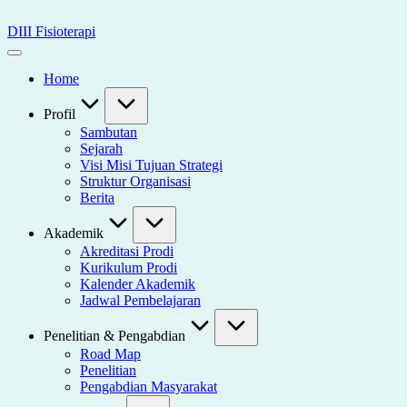
Skip
to
DIII Fisioterapi
content
Universitas
Widya
Home
Husada
Semarang
Profil
Sambutan
Sejarah
Visi Misi Tujuan Strategi
Struktur Organisasi
Berita
Akademik
Akreditasi Prodi
Kurikulum Prodi
Kalender Akademik
Jadwal Pembelajaran
Penelitian & Pengabdian
Road Map
Penelitian
Pengabdian Masyarakat