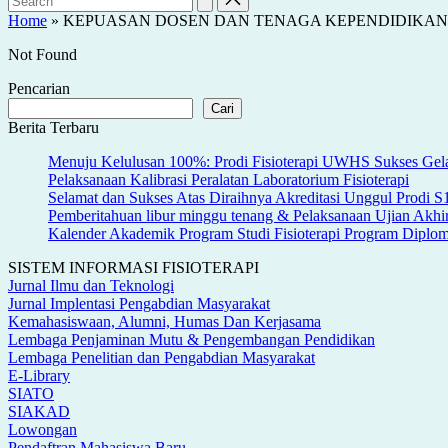
Home
»
KEPUASAN DOSEN DAN TENAGA KEPENDIDIKAN
Not Found
Pencarian
Cari
Berita Terbaru
Menuju Kelulusan 100%: Prodi Fisioterapi UWHS Sukses Gela
Pelaksanaan Kalibrasi Peralatan Laboratorium Fisioterapi
Selamat dan Sukses Atas Diraihnya Akreditasi Unggul Prodi 
Pemberitahuan libur minggu tenang & Pelaksanaan Ujian Akh
Kalender Akademik Program Studi Fisioterapi Program Dipl
SISTEM INFORMASI FISIOTERAPI
Jurnal Ilmu dan Teknologi
Jurnal Implentasi Pengabdian Masyarakat
Kemahasiswaan, Alumni, Humas Dan Kerjasama
Lembaga Penjaminan Mutu & Pengembangan Pendidikan
Lembaga Penelitian dan Pengabdian Masyarakat
E-Library
SIATO
SIAKAD
Lowongan
Pendaftran Mahasiswa Baru