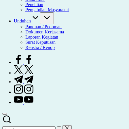
Penelitian
Pengabdian Masyarakat
Unduhan
Panduan / Pedoman
Dokumen Kerjasama
Laporan Kegiatan
Surat Keputusan
Renstra / Renop
facebook.com
twitter.com
t.me
instagram.com
youtube.com