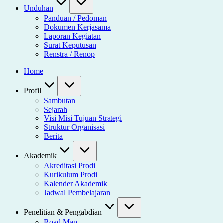
Unduhan
Panduan / Pedoman
Dokumen Kerjasama
Laporan Kegiatan
Surat Keputusan
Renstra / Renop
Home
Profil
Sambutan
Sejarah
Visi Misi Tujuan Strategi
Struktur Organisasi
Berita
Akademik
Akreditasi Prodi
Kurikulum Prodi
Kalender Akademik
Jadwal Pembelajaran
Penelitian & Pengabdian
Road Map