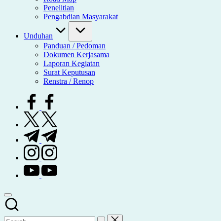
Penelitian
Pengabdian Masyarakat
Unduhan
Panduan / Pedoman
Dokumen Kerjasama
Laporan Kegiatan
Surat Keputusan
Renstra / Renop
facebook.com
twitter.com
t.me
instagram.com
youtube.com