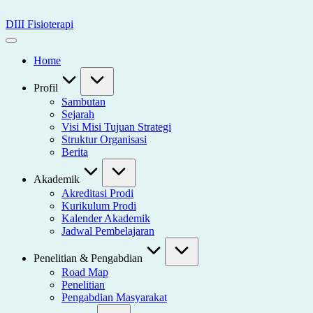
Skip
to
DIII Fisioterapi
content
Universitas
Widya
Home
Husada
Semarang
Profil
Sambutan
Sejarah
Visi Misi Tujuan Strategi
Struktur Organisasi
Berita
Akademik
Akreditasi Prodi
Kurikulum Prodi
Kalender Akademik
Jadwal Pembelajaran
Penelitian & Pengabdian
Road Map
Penelitian
Pengabdian Masyarakat