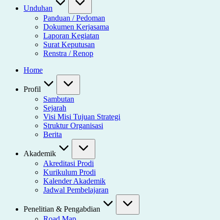
Unduhan
Panduan / Pedoman
Dokumen Kerjasama
Laporan Kegiatan
Surat Keputusan
Renstra / Renop
Home
Profil
Sambutan
Sejarah
Visi Misi Tujuan Strategi
Struktur Organisasi
Berita
Akademik
Akreditasi Prodi
Kurikulum Prodi
Kalender Akademik
Jadwal Pembelajaran
Penelitian & Pengabdian
Road Map