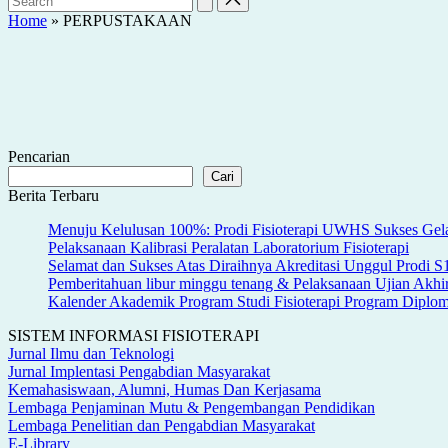
Home
»
PERPUSTAKAAN
Pencarian
Cari
Berita Terbaru
Menuju Kelulusan 100%: Prodi Fisioterapi UWHS Sukses Gela
Pelaksanaan Kalibrasi Peralatan Laboratorium Fisioterapi
Selamat dan Sukses Atas Diraihnya Akreditasi Unggul Prodi 
Pemberitahuan libur minggu tenang & Pelaksanaan Ujian Akh
Kalender Akademik Program Studi Fisioterapi Program Dipl
SISTEM INFORMASI FISIOTERAPI
Jurnal Ilmu dan Teknologi
Jurnal Implentasi Pengabdian Masyarakat
Kemahasiswaan, Alumni, Humas Dan Kerjasama
Lembaga Penjaminan Mutu & Pengembangan Pendidikan
Lembaga Penelitian dan Pengabdian Masyarakat
E-Library