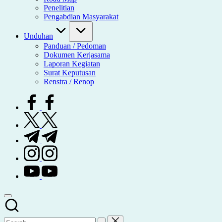
Penelitian
Pengabdian Masyarakat
Unduhan
Panduan / Pedoman
Dokumen Kerjasama
Laporan Kegiatan
Surat Keputusan
Renstra / Renop
facebook.com
twitter.com
t.me
instagram.com
youtube.com