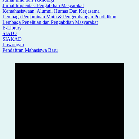
Jurnal Implentasi Pengabdian Masyarakat
Kemahasiswaan, Alumni, Humas Dan Kerjasama
Lembaga Penjaminan Mutu & Pengembangan Pendidikan
Lembaga Penelitian dan Pengabdian Masyarakat
E-Library
SIATO
SIAKAD
Lowongan
Pendaftran Mahasiswa Baru