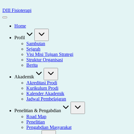
Skip
to
DIII Fisioterapi
content
Universitas
Widya
Home
Husada
Semarang
Profil
Sambutan
Sejarah
Visi Misi Tujuan Strategi
Struktur Organisasi
Berita
Akademik
Akreditasi Prodi
Kurikulum Prodi
Kalender Akademik
Jadwal Pembelajaran
Penelitian & Pengabdian
Road Map
Penelitian
Pengabdian Masyarakat