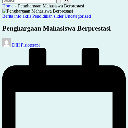
Home
»
Penghargaan Mahasiswa Berprestasi
Posted
Berita
info akfis
Pendidikan
slider
Uncategorized
in
Penghargaan Mahasiswa Berprestasi
Posted
DIII Fisioterapi
by