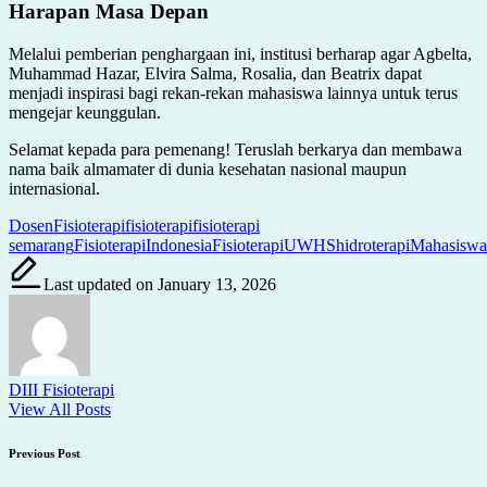
Harapan Masa Depan
Melalui pemberian penghargaan ini, institusi berharap agar Agbelta,
Muhammad Hazar, Elvira Salma, Rosalia, dan Beatrix dapat
menjadi inspirasi bagi rekan-rekan mahasiswa lainnya untuk terus
mengejar keunggulan.
Selamat kepada para pemenang! Teruslah berkarya dan membawa
nama baik almamater di dunia kesehatan nasional maupun
internasional.
Tags:
DosenFisioterapi
fisioterapi
fisioterapi
semarang
FisioterapiIndonesia
FisioterapiUWHS
hidroterapi
Mahasiswa
Last updated on January 13, 2026
DIII Fisioterapi
View All Posts
Post
Previous Post