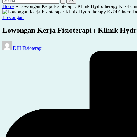
Home
»
Lowongan Kerja Fisioterapi : Klinik Hydrotherapy K-74 Ci
Posted
Lowongan
in
Lowongan Kerja Fisioterapi : Klinik Hyd
Posted
DIII Fisioterapi
by