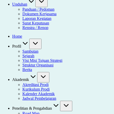
Unduhan
Panduan / Pedoman
Dokumen Kerjasama
Laporan Kegiatan
Surat Keputusan
Renstra / Renop
Home
Profil
Sambutan
Sejarah
Visi Misi Tujuan Strategi
Struktur Organisasi
Berita
Akademik
Akreditasi Prodi
Kurikulum Prodi
Kalender Akademik
Jadwal Pembelajaran
Penelitian & Pengabdian
Road Map