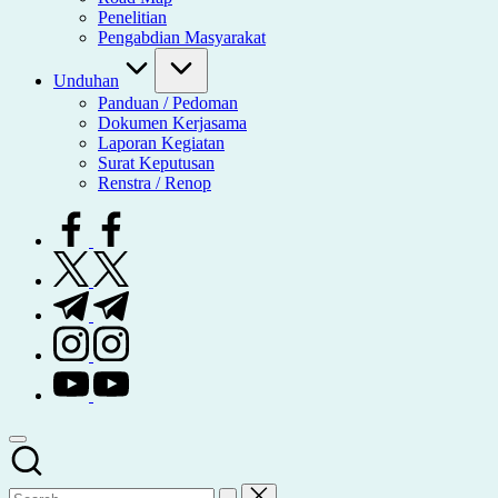
Penelitian
Pengabdian Masyarakat
Unduhan
Panduan / Pedoman
Dokumen Kerjasama
Laporan Kegiatan
Surat Keputusan
Renstra / Renop
facebook.com
twitter.com
t.me
instagram.com
youtube.com