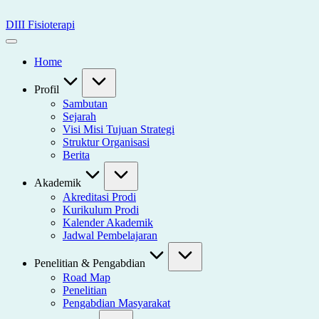
Skip
to
DIII Fisioterapi
content
Universitas
Widya
Home
Husada
Semarang
Profil
Sambutan
Sejarah
Visi Misi Tujuan Strategi
Struktur Organisasi
Berita
Akademik
Akreditasi Prodi
Kurikulum Prodi
Kalender Akademik
Jadwal Pembelajaran
Penelitian & Pengabdian
Road Map
Penelitian
Pengabdian Masyarakat