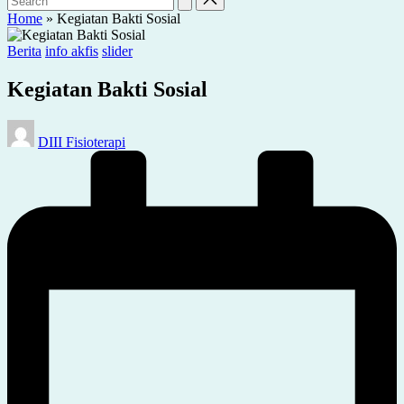
Home
»
Kegiatan Bakti Sosial
Posted
Berita
info akfis
slider
in
Kegiatan Bakti Sosial
Posted
DIII Fisioterapi
by