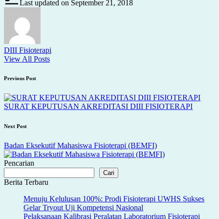
Last updated on September 21, 2018
DIII Fisioterapi
View All Posts
Post
Previous Post
navigation
SURAT KEPUTUSAN AKREDITASI DIII FISIOTERAPI
Next Post
Badan Eksekutif Mahasiswa Fisioterapi (BEMFI)
Pencarian
Cari
Berita Terbaru
Menuju Kelulusan 100%: Prodi Fisioterapi UWHS Sukses
Gelar Tryout Uji Kompetensi Nasional
Pelaksanaan Kalibrasi Peralatan Laboratorium Fisioterapi