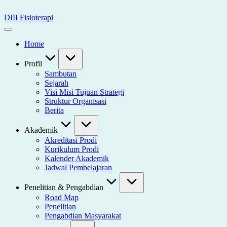
Skip
to
DIII Fisioterapi
content
Universitas
Widya
Home
Husada
Semarang
Profil
Sambutan
Sejarah
Visi Misi Tujuan Strategi
Struktur Organisasi
Berita
Akademik
Akreditasi Prodi
Kurikulum Prodi
Kalender Akademik
Jadwal Pembelajaran
Penelitian & Pengabdian
Road Map
Penelitian
Pengabdian Masyarakat