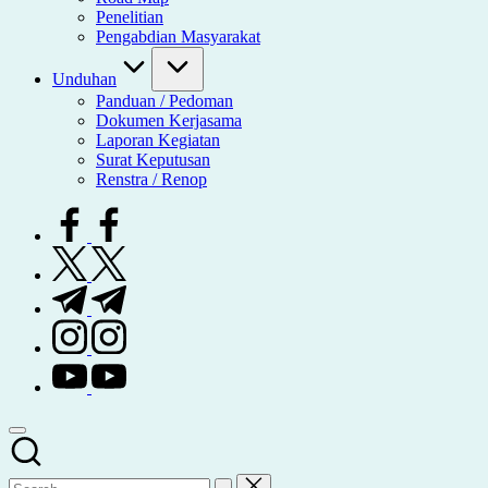
Penelitian
Pengabdian Masyarakat
Unduhan
Panduan / Pedoman
Dokumen Kerjasama
Laporan Kegiatan
Surat Keputusan
Renstra / Renop
facebook.com
twitter.com
t.me
instagram.com
youtube.com