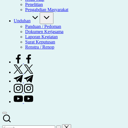
Penelitian
Pengabdian Masyarakat
Unduhan
Panduan / Pedoman
Dokumen Kerjasama
Laporan Kegiatan
Surat Keputusan
Renstra / Renop
facebook.com
twitter.com
t.me
instagram.com
youtube.com