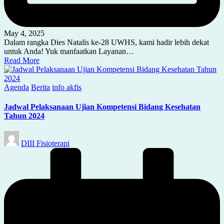
May 4, 2025
Dalam rangka Dies Natalis ke-28 UWHS, kami hadir lebih dekat
untuk Anda! Yuk manfaatkan Layanan…
Read More
Posted
Agenda
Berita
info akfis
in
Jadwal Pelaksanaan Ujian Kompetensi Bidang Kesehatan
Tahun 2024
Posted
DIII Fisioterapi
by