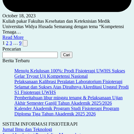
October 18, 2023
Kuliah pakar Fakultas Kesehatan dan Keteknisian Medik
Universitas Widya Husada Semarang dengan tema “Kompetensi
Tenaga…
Read More
Posts
Next
1
2
3
…
9
page
Pencarian
pagination
Cari
Berita Terbaru
Menuju Kelulusan 100%: Prodi Fisioterapi UWHS Sukses
Gelar Tryout Uji Kompetensi Nasional
Pelaksanaan Kalibrasi Peralatan Laboratorium Fisioterapi
Selamat dan Sukses Atas Diraihnya Akreditasi Unggul Prodi
S1 Fisioterapi UWHS
Pemberitahuan libur minggu tenang & Pelaksanaan Ujian
Akhir Semester Ganjil Tahun Akademik 2025/2026
Kalender Akademik Program Studi Fisioterapi Program
Diploma Tiga Tahun Akademik 2025 2026
SISTEM INFORMASI FISIOTERAPI
Jurnal Ilmu dan Teknologi