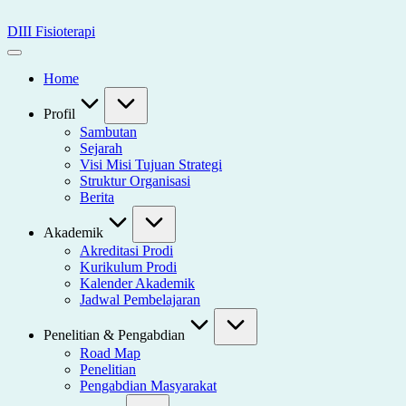
Skip
to
DIII Fisioterapi
content
Universitas
Widya
Home
Husada
Semarang
Profil
Sambutan
Sejarah
Visi Misi Tujuan Strategi
Struktur Organisasi
Berita
Akademik
Akreditasi Prodi
Kurikulum Prodi
Kalender Akademik
Jadwal Pembelajaran
Penelitian & Pengabdian
Road Map
Penelitian
Pengabdian Masyarakat