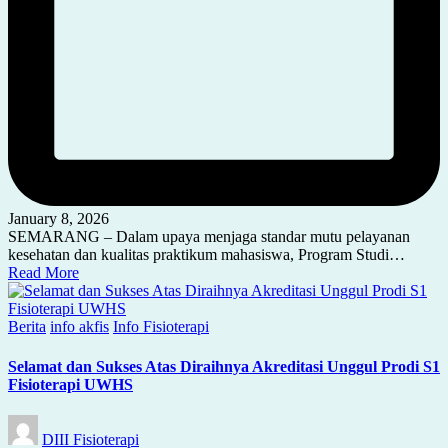
January 8, 2026
SEMARANG – Dalam upaya menjaga standar mutu pelayanan
kesehatan dan kualitas praktikum mahasiswa, Program Studi…
Read More
Posted
Berita
info akfis
Info Fisioterapi
in
Selamat dan Sukses Atas Diraihnya Akreditasi Unggul Prodi S1
Fisioterapi UWHS
Posted
DIII Fisioterapi
by