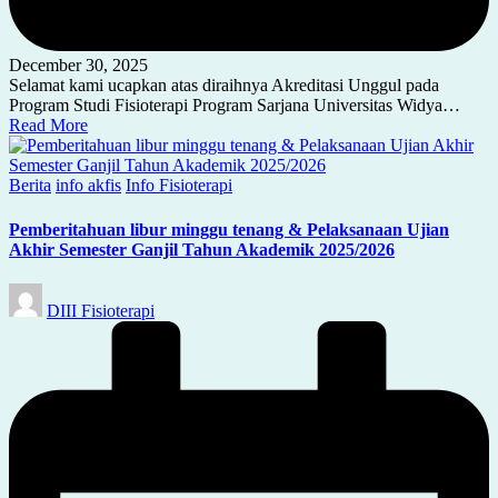
December 30, 2025
Selamat kami ucapkan atas diraihnya Akreditasi Unggul pada
Program Studi Fisioterapi Program Sarjana Universitas Widya…
Read More
Posted
Berita
info akfis
Info Fisioterapi
in
Pemberitahuan libur minggu tenang & Pelaksanaan Ujian
Akhir Semester Ganjil Tahun Akademik 2025/2026
Posted
DIII Fisioterapi
by