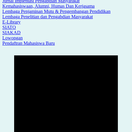
Jurnal Implentasi Pengabdian Masyarakat
Kemahasiswaan, Alumni, Humas Dan Kerjasama
Lembaga Penjaminan Mutu & Pengembangan Pendidikan
Lembaga Penelitian dan Pengabdian Masyarakat
E-Library
SIATO
SIAKAD
Lowongan
Pendaftran Mahasiswa Baru