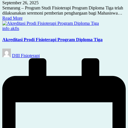
September 26, 2025
Semarang – Program Studi Fisioterapi Program Diploma Tiga telah
dilaksanakan seremoni pemberian penghargaan bagi Mahasiswa…
Read More
Posted
info akfis
in
Akreditasi Prodi Fisioterapi Program Diploma Tiga
Posted
DIII Fisioterapi
by