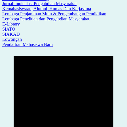
Jurnal Implentasi Pengabdian Masyarakat
Kemahasiswaan, Alumni, Humas Dan Kerjasama
Lembaga Penjaminan Mutu & Pengembangan Pendidikan
Lembaga Penelitian dan Pengabdian Masyarakat
E-Library
SIATO
SIAKAD
Lowongan
Pendaftran Mahasiswa Baru