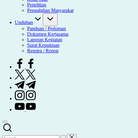
Penelitian
Pengabdian Masyarakat
Unduhan
Panduan / Pedoman
Dokumen Kerjasama
Laporan Kegiatan
Surat Keputusan
Renstra / Renop
facebook.com
twitter.com
t.me
instagram.com
youtube.com