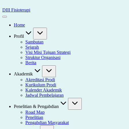
Skip
to
DIII Fisioterapi
content
Universitas
Widya
Home
Husada
Semarang
Profil
Sambutan
Sejarah
Visi Misi Tujuan Strategi
Struktur Organisasi
Berita
Akademik
Akreditasi Prodi
Kurikulum Prodi
Kalender Akademik
Jadwal Pembelajaran
Penelitian & Pengabdian
Road Map
Penelitian
Pengabdian Masyarakat