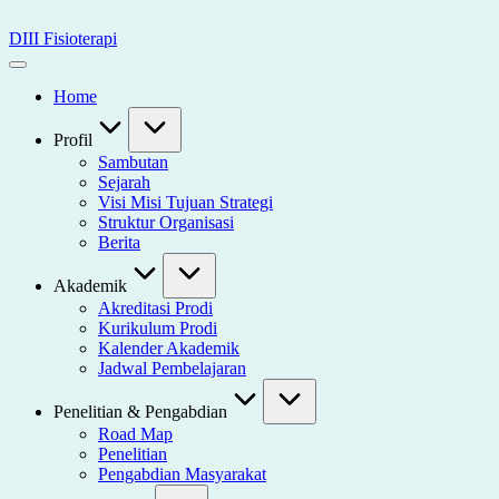
Skip
to
DIII Fisioterapi
content
Universitas
Widya
Home
Husada
Semarang
Profil
Sambutan
Sejarah
Visi Misi Tujuan Strategi
Struktur Organisasi
Berita
Akademik
Akreditasi Prodi
Kurikulum Prodi
Kalender Akademik
Jadwal Pembelajaran
Penelitian & Pengabdian
Road Map
Penelitian
Pengabdian Masyarakat