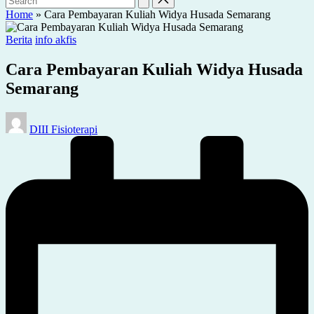
Home
»
Cara Pembayaran Kuliah Widya Husada Semarang
Posted
Berita
info akfis
in
Cara Pembayaran Kuliah Widya Husada
Semarang
Posted
DIII Fisioterapi
by