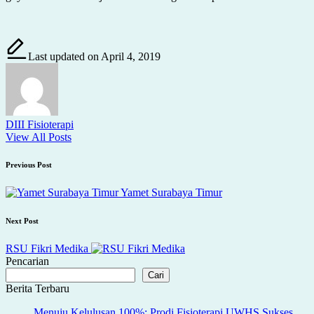
Last updated on April 4, 2019
DIII Fisioterapi
View All Posts
Post
Previous Post
navigation
Yamet Surabaya Timur
Next Post
RSU Fikri Medika
Pencarian
Cari
Berita Terbaru
Menuju Kelulusan 100%: Prodi Fisioterapi UWHS Sukses