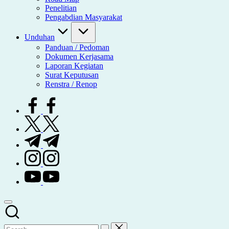
Penelitian
Pengabdian Masyarakat
Unduhan
Panduan / Pedoman
Dokumen Kerjasama
Laporan Kegiatan
Surat Keputusan
Renstra / Renop
facebook.com
twitter.com
t.me
instagram.com
youtube.com