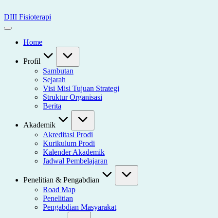
Skip
to
DIII Fisioterapi
content
Universitas
Widya
Home
Husada
Semarang
Profil
Sambutan
Sejarah
Visi Misi Tujuan Strategi
Struktur Organisasi
Berita
Akademik
Akreditasi Prodi
Kurikulum Prodi
Kalender Akademik
Jadwal Pembelajaran
Penelitian & Pengabdian
Road Map
Penelitian
Pengabdian Masyarakat