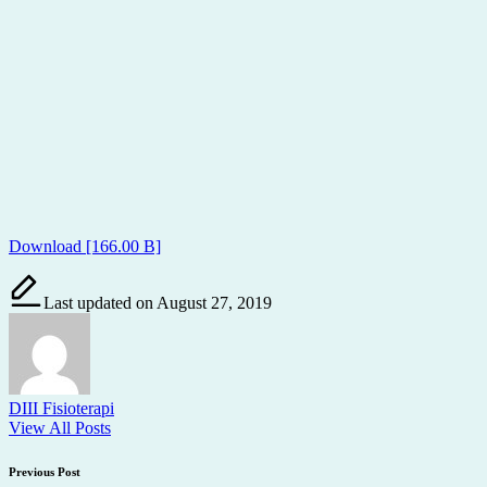
Download [166.00 B]
Last updated on August 27, 2019
DIII Fisioterapi
View All Posts
Post
Previous Post