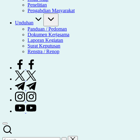
Penelitian
Pengabdian Masyarakat
Unduhan
Panduan / Pedoman
Dokumen Kerjasama
Laporan Kegiatan
Surat Keputusan
Renstra / Renop
facebook.com
twitter.com
t.me
instagram.com
youtube.com