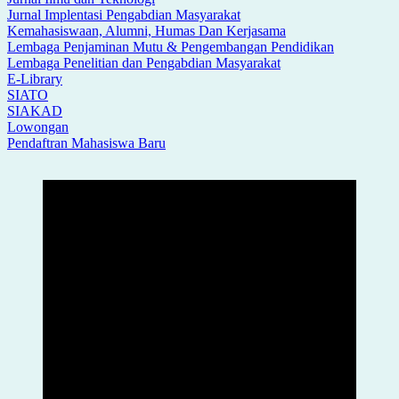
Jurnal Implentasi Pengabdian Masyarakat
Kemahasiswaan, Alumni, Humas Dan Kerjasama
Lembaga Penjaminan Mutu & Pengembangan Pendidikan
Lembaga Penelitian dan Pengabdian Masyarakat
E-Library
SIATO
SIAKAD
Lowongan
Pendaftran Mahasiswa Baru