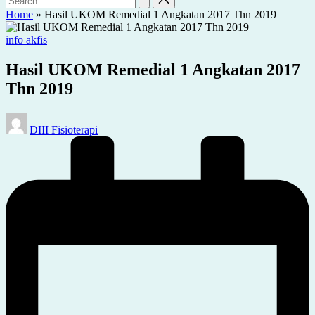
Home
»
Hasil UKOM Remedial 1 Angkatan 2017 Thn 2019
Posted
info akfis
in
Hasil UKOM Remedial 1 Angkatan 2017
Thn 2019
Posted
DIII Fisioterapi
by