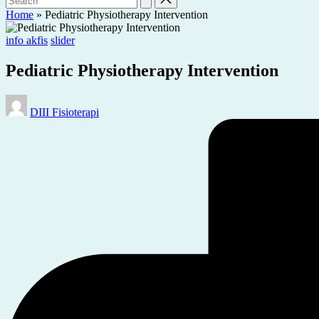
Home
»
Pediatric Physiotherapy Intervention
Posted
info akfis
slider
in
Pediatric Physiotherapy Intervention
Posted
DIII Fisioterapi
by