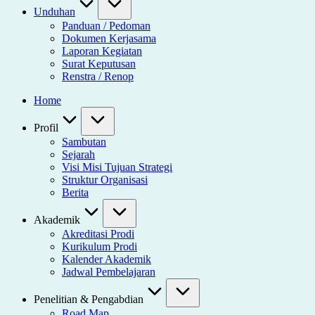
Unduhan
Panduan / Pedoman
Dokumen Kerjasama
Laporan Kegiatan
Surat Keputusan
Renstra / Renop
Home
Profil
Sambutan
Sejarah
Visi Misi Tujuan Strategi
Struktur Organisasi
Berita
Akademik
Akreditasi Prodi
Kurikulum Prodi
Kalender Akademik
Jadwal Pembelajaran
Penelitian & Pengabdian
Road Map