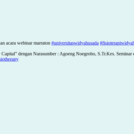
gkan acara webinar marraton
#universitaswidyahusada
#fisioterapiwidya
y Capital” dengan Narasumber : Agoeng Noegroho, S.Tr.Kes. Seminar 
iotherapy