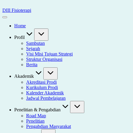
Skip
to
DIII Fisioterapi
content
Universitas
Widya
Home
Husada
Semarang
Profil
Sambutan
Sejarah
Visi Misi Tujuan Strategi
Struktur Organisasi
Berita
Akademik
Akreditasi Prodi
Kurikulum Prodi
Kalender Akademik
Jadwal Pembelajaran
Penelitian & Pengabdian
Road Map
Penelitian
Pengabdian Masyarakat