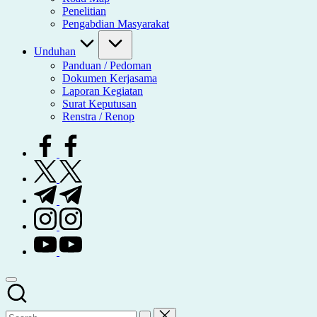
Penelitian
Pengabdian Masyarakat
Unduhan
Panduan / Pedoman
Dokumen Kerjasama
Laporan Kegiatan
Surat Keputusan
Renstra / Renop
facebook.com
twitter.com
t.me
instagram.com
youtube.com