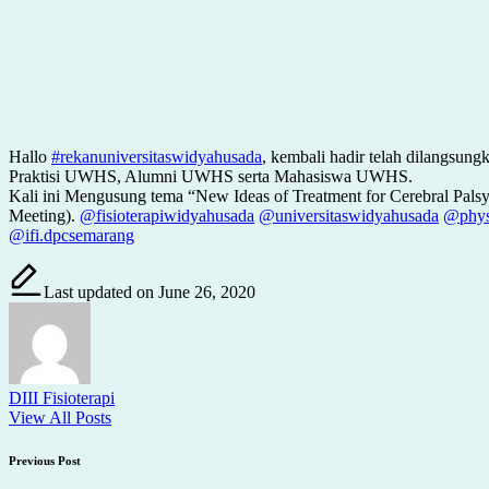
Hallo
#rekanuniversitaswidyahusada
, kembali hadir telah dilangsun
Praktisi UWHS, Alumni UWHS serta Mahasiswa UWHS.
Kali ini Mengusung tema “New Ideas of Treatment for Cerebral Pals
Meeting).
@fisioterapiwidyahusada
@universitaswidyahusada
@phys
@ifi.dpcsemarang
Last updated on June 26, 2020
DIII Fisioterapi
View All Posts
Post
Previous Post