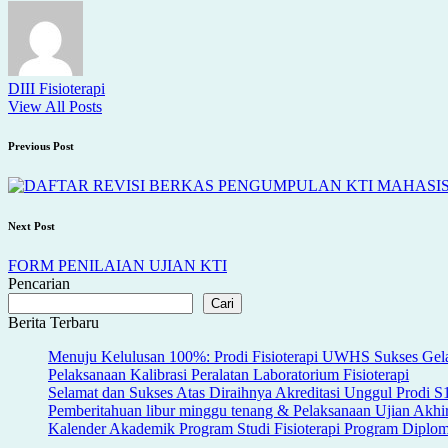
DIII Fisioterapi
View All Posts
Post
Previous Post
navigation
Next Post
FORM PENILAIAN UJIAN KTI
Pencarian
Cari
Berita Terbaru
Menuju Kelulusan 100%: Prodi Fisioterapi UWHS Sukses Gela
Pelaksanaan Kalibrasi Peralatan Laboratorium Fisioterapi
Selamat dan Sukses Atas Diraihnya Akreditasi Unggul Prodi 
Pemberitahuan libur minggu tenang & Pelaksanaan Ujian Akh
Kalender Akademik Program Studi Fisioterapi Program Dipl