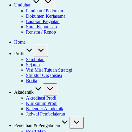
Unduhan
Panduan / Pedoman
Dokumen Kerjasama
Laporan Kegiatan
Surat Keputusan
Renstra / Renop
Home
Profil
Sambutan
Sejarah
Visi Misi Tujuan Strategi
Struktur Organisasi
Berita
Akademik
Akreditasi Prodi
Kurikulum Prodi
Kalender Akademik
Jadwal Pembelajaran
Penelitian & Pengabdian
Road Map