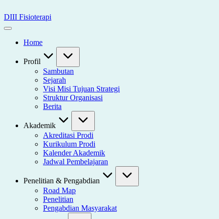
Skip
to
DIII Fisioterapi
content
Universitas
Widya
Home
Husada
Semarang
Profil
Sambutan
Sejarah
Visi Misi Tujuan Strategi
Struktur Organisasi
Berita
Akademik
Akreditasi Prodi
Kurikulum Prodi
Kalender Akademik
Jadwal Pembelajaran
Penelitian & Pengabdian
Road Map
Penelitian
Pengabdian Masyarakat