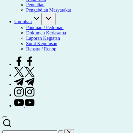
Penelitian
Pengabdian Masyarakat
Unduhan
Panduan / Pedoman
Dokumen Kerjasama
Laporan Kegiatan
Surat Keputusan
Renstra / Renop
facebook.com
twitter.com
t.me
instagram.com
youtube.com