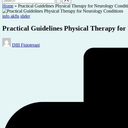
Home
»
Practical Guidelines Physical Therapy for Neurology Condit
Posted
info akfis
slider
in
Practical Guidelines Physical Therapy for
Posted
DIII Fisioterapi
by