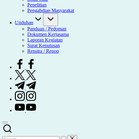
Penelitian
Pengabdian Masyarakat
Unduhan
Panduan / Pedoman
Dokumen Kerjasama
Laporan Kegiatan
Surat Keputusan
Renstra / Renop
facebook.com
twitter.com
t.me
instagram.com
youtube.com