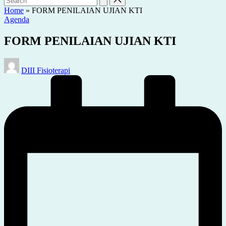
Home
»
FORM PENILAIAN UJIAN KTI
Posted
Agenda
in
FORM PENILAIAN UJIAN KTI
Posted
DIII Fisioterapi
by