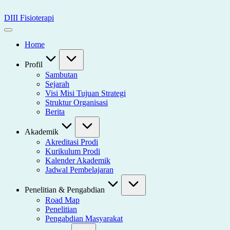
Skip
to
DIII Fisioterapi
content
Universitas
Widya
Home
Husada
Semarang
Profil
Sambutan
Sejarah
Visi Misi Tujuan Strategi
Struktur Organisasi
Berita
Akademik
Akreditasi Prodi
Kurikulum Prodi
Kalender Akademik
Jadwal Pembelajaran
Penelitian & Pengabdian
Road Map
Penelitian
Pengabdian Masyarakat