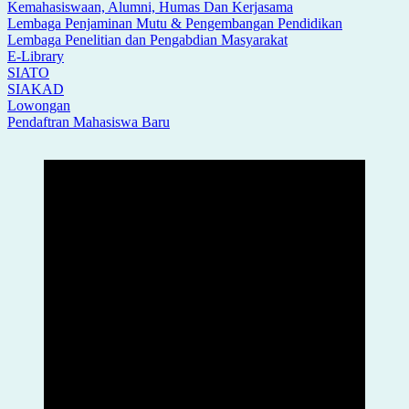
Kemahasiswaan, Alumni, Humas Dan Kerjasama
Lembaga Penjaminan Mutu & Pengembangan Pendidikan
Lembaga Penelitian dan Pengabdian Masyarakat
E-Library
SIATO
SIAKAD
Lowongan
Pendaftran Mahasiswa Baru