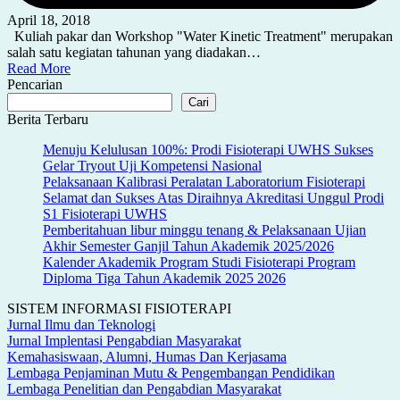
April 18, 2018
Kuliah pakar dan Workshop "Water Kinetic Treatment" merupakan
salah satu kegiatan tahunan yang diadakan…
Read More
Pencarian
Cari
Berita Terbaru
Menuju Kelulusan 100%: Prodi Fisioterapi UWHS Sukses
Gelar Tryout Uji Kompetensi Nasional
Pelaksanaan Kalibrasi Peralatan Laboratorium Fisioterapi
Selamat dan Sukses Atas Diraihnya Akreditasi Unggul Prodi
S1 Fisioterapi UWHS
Pemberitahuan libur minggu tenang & Pelaksanaan Ujian
Akhir Semester Ganjil Tahun Akademik 2025/2026
Kalender Akademik Program Studi Fisioterapi Program
Diploma Tiga Tahun Akademik 2025 2026
SISTEM INFORMASI FISIOTERAPI
Jurnal Ilmu dan Teknologi
Jurnal Implentasi Pengabdian Masyarakat
Kemahasiswaan, Alumni, Humas Dan Kerjasama
Lembaga Penjaminan Mutu & Pengembangan Pendidikan
Lembaga Penelitian dan Pengabdian Masyarakat