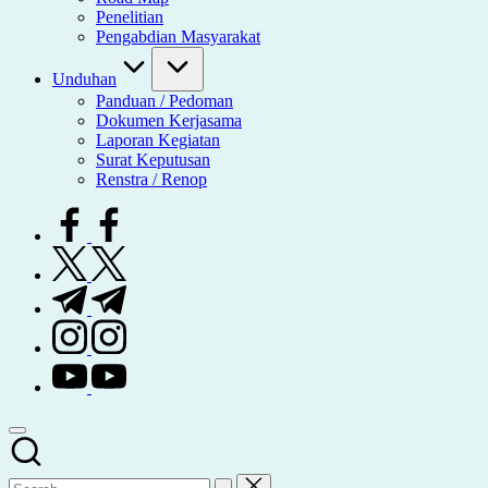
Penelitian
Pengabdian Masyarakat
Unduhan
Panduan / Pedoman
Dokumen Kerjasama
Laporan Kegiatan
Surat Keputusan
Renstra / Renop
facebook.com
twitter.com
t.me
instagram.com
youtube.com