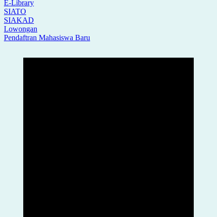
E-Library
SIATO
SIAKAD
Lowongan
Pendaftran Mahasiswa Baru