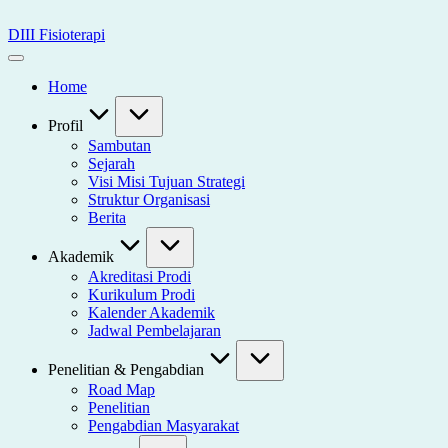
Skip
to
DIII Fisioterapi
content
Universitas
Widya
Home
Husada
Semarang
Profil
Sambutan
Sejarah
Visi Misi Tujuan Strategi
Struktur Organisasi
Berita
Akademik
Akreditasi Prodi
Kurikulum Prodi
Kalender Akademik
Jadwal Pembelajaran
Penelitian & Pengabdian
Road Map
Penelitian
Pengabdian Masyarakat