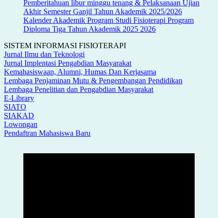
Pemberitahuan libur minggu tenang & Pelaksanaan Ujian
Akhir Semester Ganjil Tahun Akademik 2025/2026
Kalender Akademik Program Studi Fisioterapi Program
Diploma Tiga Tahun Akademik 2025 2026
SISTEM INFORMASI FISIOTERAPI
Jurnal Ilmu dan Teknologi
Jurnal Implentasi Pengabdian Masyarakat
Kemahasiswaan, Alumni, Humas Dan Kerjasama
Lembaga Penjaminan Mutu & Pengembangan Pendidikan
Lembaga Penelitian dan Pengabdian Masyarakat
E-Library
SIATO
SIAKAD
Lowongan
Pendaftran Mahasiswa Baru