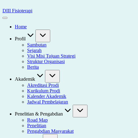
Skip
to
DIII Fisioterapi
content
Universitas
Widya
Home
Husada
Semarang
Profil
Sambutan
Sejarah
Visi Misi Tujuan Strategi
Struktur Organisasi
Berita
Akademik
Akreditasi Prodi
Kurikulum Prodi
Kalender Akademik
Jadwal Pembelajaran
Penelitian & Pengabdian
Road Map
Penelitian
Pengabdian Masyarakat