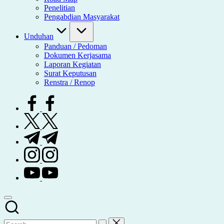
Penelitian
Pengabdian Masyarakat
Unduhan
Panduan / Pedoman
Dokumen Kerjasama
Laporan Kegiatan
Surat Keputusan
Renstra / Renop
facebook.com
twitter.com
t.me
instagram.com
youtube.com