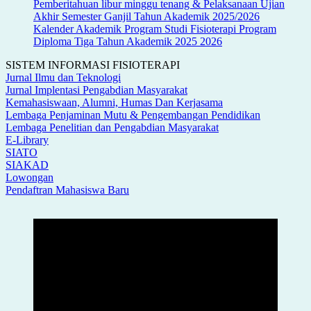
Pemberitahuan libur minggu tenang & Pelaksanaan Ujian
Akhir Semester Ganjil Tahun Akademik 2025/2026
Kalender Akademik Program Studi Fisioterapi Program
Diploma Tiga Tahun Akademik 2025 2026
SISTEM INFORMASI FISIOTERAPI
Jurnal Ilmu dan Teknologi
Jurnal Implentasi Pengabdian Masyarakat
Kemahasiswaan, Alumni, Humas Dan Kerjasama
Lembaga Penjaminan Mutu & Pengembangan Pendidikan
Lembaga Penelitian dan Pengabdian Masyarakat
E-Library
SIATO
SIAKAD
Lowongan
Pendaftran Mahasiswa Baru