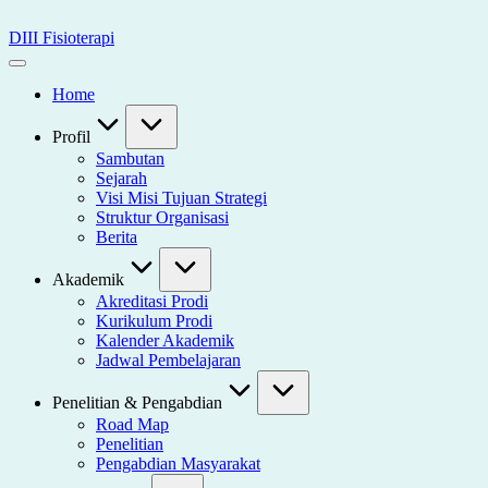
Skip
to
DIII Fisioterapi
content
Universitas
Widya
Home
Husada
Semarang
Profil
Sambutan
Sejarah
Visi Misi Tujuan Strategi
Struktur Organisasi
Berita
Akademik
Akreditasi Prodi
Kurikulum Prodi
Kalender Akademik
Jadwal Pembelajaran
Penelitian & Pengabdian
Road Map
Penelitian
Pengabdian Masyarakat