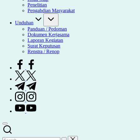
Penelitian
Pengabdian Masyarakat
Unduhan
Panduan / Pedoman
Dokumen Kerjasama
Laporan Kegiatan
Surat Keputusan
Renstra / Renop
facebook.com
twitter.com
t.me
instagram.com
youtube.com